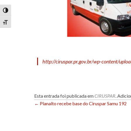
ALTERNAR ALTO CONTRASTE
ALTERNAR TAMANHO DA FONTE
http://ciruspar.pr.gov.br/wp-content/up
Esta entrada foi publicada em
CIRUSPAR
. Adici
Navegação
←
Planalto recebe base do Ciruspar Samu 192
de
Post